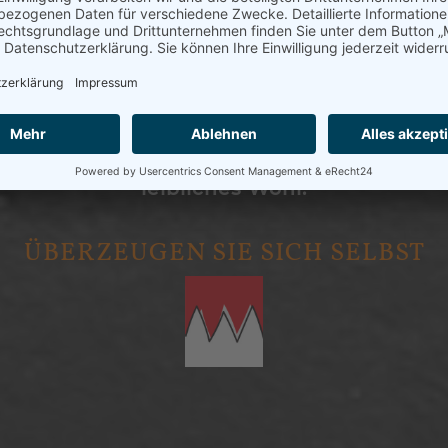
izierten Anbau und Tierhaltung aus Franke
hemetzgerei Braun bietet hochwertige Pr
echten Genuss in Nürnberg und Schwabac
h in der Mittagspause, beim Abendessen
ren Pfannengerichten sorgen wir rundum f
leibliches Wohl.
ÜBERZEUGEN SIE SICH SELBST