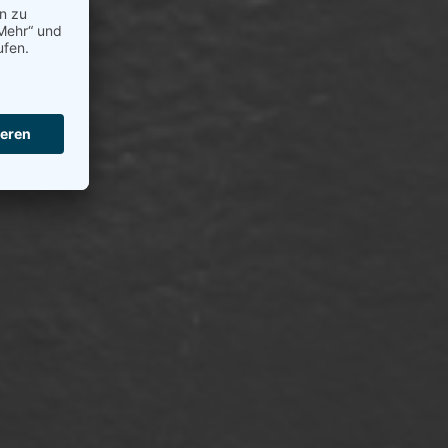
n. Ihre
odukte
h an.
 mit
ür Ihr