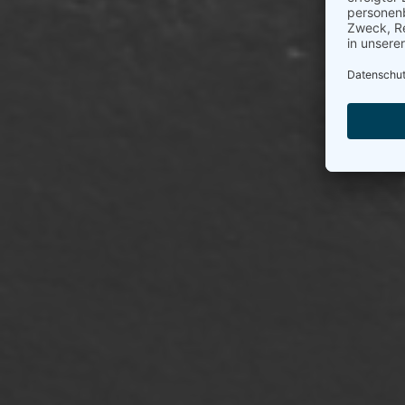
zertif
Frisc
für 
Auc
lecke