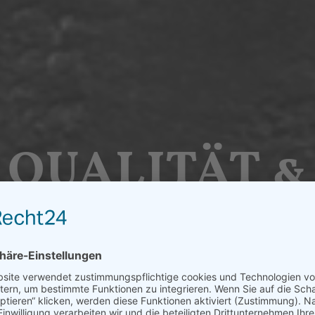
QUALITÄT &
EGIONALIT
Fleisch- und Wurstgenuss pur aus regiona