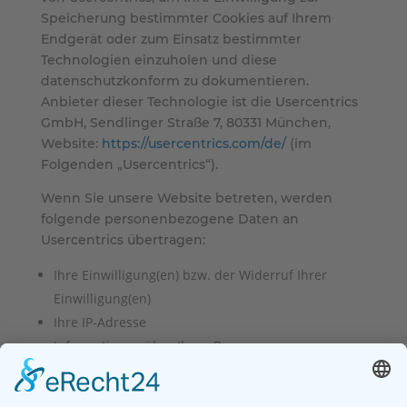
Speicherung bestimmter Cookies auf Ihrem
Endgerät oder zum Einsatz bestimmter
Technologien einzuholen und diese
datenschutzkonform zu dokumentieren.
Anbieter dieser Technologie ist die Usercentrics
GmbH, Sendlinger Straße 7, 80331 München,
Website:
https://usercentrics.com/de/
(im
Folgenden „Usercentrics“).
Wenn Sie unsere Website betreten, werden
folgende personenbezogene Daten an
Usercentrics übertragen:
Ihre Einwilligung(en) bzw. der Widerruf Ihrer
Einwilligung(en)
Ihre IP-Adresse
Informationen über Ihren Browser
Informationen über Ihr Endgerät
Zeitpunkt Ihres Besuchs auf der Website