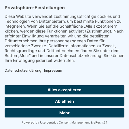
Geolocation
Des Weiteren speichert Usercentrics ein Cookie
in Ihrem Browser, um Ihnen die erteilten
Einwilligungen bzw. deren Widerruf zuordnen zu
können. Die so erfassten Daten werden
gespeichert, bis Sie uns zur Löschung auffordern,
das Usercentrics-Cookie selbst löschen oder der
Zweck für die Datenspeicherung entfällt.
Zwingende gesetzliche Aufbewahrungspflichten
bleiben unberührt.
Der Einsatz von Usercentrics erfolgt, um die
gesetzlich vorgeschriebenen Einwilligungen für
den Einsatz bestimmter Technologien
einzuholen. Rechtsgrundlage hierfür ist Art. 6
Abs. 1 lit. c DSGVO.
Auftragsverarbeitung
Wir haben einen Vertrag über