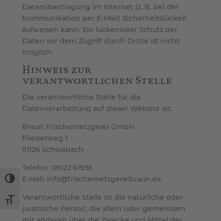
Datenübertragung im Internet (z. B. bei der
Kommunikation per E-Mail) Sicherheitslücken
aufweisen kann. Ein lückenloser Schutz der
Daten vor dem Zugriff durch Dritte ist nicht
möglich.
Hinweis zur
verantwortlichen Stelle
Die verantwortliche Stelle für die
Datenverarbeitung auf dieser Website ist:
Braun Frischemetzgerei GmbH
Fliederweg 1
91126 Schwabach
Telefon: 09122 61936
E-Mail: info@frischemetzgereibraun.de
Umschalten auf hohe Kontraste
Verantwortliche Stelle ist die natürliche oder
Schrift vergrößern
juristische Person, die allein oder gemeinsam
mit anderen über die Zwecke und Mittel der